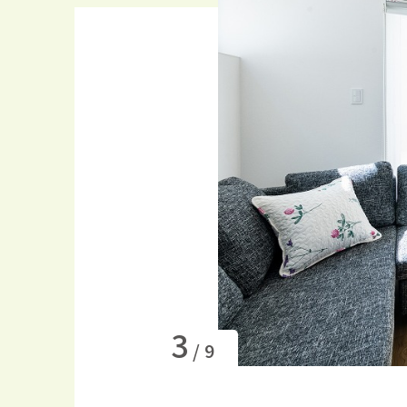
3
/
9