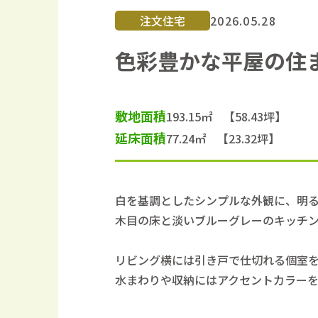
注文住宅
2026.05.28
色彩豊かな平屋の住
敷地面積
193.15㎡ 【58.43坪】
延床面積
77.24㎡ 【23.32坪】
白を基調としたシンプルな外観に、明る
木目の床と淡いブルーグレーのキッチ
リビング横には引き戸で仕切れる個室
水まわりや収納にはアクセントカラー